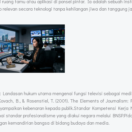
uang tamu atau aplikasi di ponsel pintar. Ia adalah sebuah insti
p relevan secara teknologi tanpa kehilangan jiwa dan tanggung 
: Landasan hukum utama mengenai fungsi televisi sebagai med
Kovach, B., & Rosenstiel, T. (2001). The Elements of Journalism: 
yampaikan kebenaran kepada publik.Standar Kompetensi Kerja 
i standar profesionalisme yang diakui negara melalui BNSP.Pid
gan kemandirian bangsa di bidang budaya dan media.