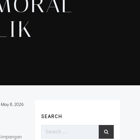
 MORAL
LIK
-
May 8, 2026
SEARCH
Search
rsimpangan
for: