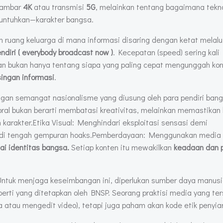
 gambar
4K
atau transmisi
5G
, melainkan tentang bagaimana tekno
untuhkan—karakter bangsa.
ah ruang keluarga di mana informasi disaring dengan ketat melalu
ndiri ( everybody broadcast now )
. Kecepatan (speed) sering kali
n bukan hanya tentang siapa yang paling cepat mengunggah kon
singan informasi
.
ngan semangat nasionalisme yang diusung oleh para pendiri ban
ral bukan berarti membatasi kreativitas, melainkan memastika
n karakter.Etika Visual: Menghindari eksploitasi sensasi demi
a di tengah gempuran hoaks.Pemberdayaan: Menggunakan media
ai identitas bangsa.
Setiap konten itu mewakilkan
keadaan dan 
nUntuk menjaga keseimbangan ini, diperlukan sumber daya manus
rti yang ditetapkan oleh BNSP. Seorang praktisi media yang ters
 atau mengedit video), tetapi juga paham akan kode etik penyia