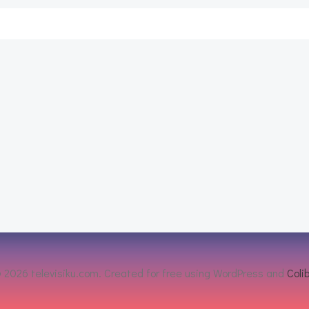
Post
navigation
 2026 televisiku.com. Created for free using WordPress and
Colib