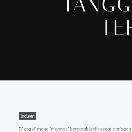
TANGG
TE
Industri
Di era di mana informasi bergerak lebih cepat daripad