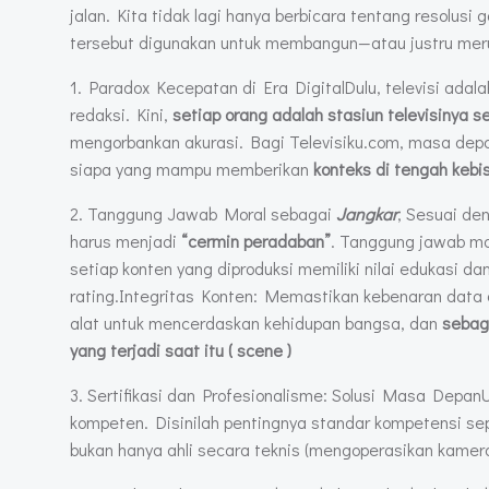
jalan. Kita tidak lagi hanya berbicara tentang resolusi
tersebut digunakan untuk membangun—atau justru mer
1. Paradox Kecepatan di Era DigitalDulu, televisi adal
redaksi. Kini,
setiap orang adalah stasiun televisinya se
mengorbankan akurasi. Bagi Televisiku.com, masa depa
siapa yang mampu memberikan
konteks di tengah kebi
2. Tanggung Jawab Moral sebagai
Jangkar
, Sesuai de
harus menjadi
“cermin peradaban”
. Tanggung jawab mo
setiap konten yang diproduksi memiliki nilai edukasi da
rating.Integritas Konten: Memastikan kebenaran dat
alat untuk mencerdaskan kehidupan bangsa, dan
sebag
yang terjadi saat itu ( scene )
3. Sertifikasi dan Profesionalisme: Solusi Masa Depa
kompeten. Disinilah pentingnya standar kompetensi sepe
bukan hanya ahli secara teknis (mengoperasikan kamera