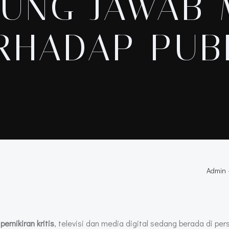
UNG JAWAB
RHADAP PUB
Admin
a
pemikiran kritis
, televisi dan media digital sedang berada di pe