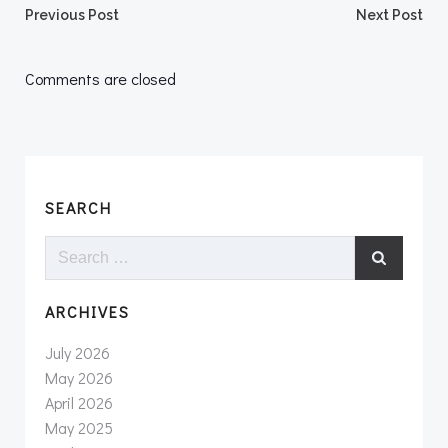
Post
Post
Previous Post
Next Post
navigation
navigation
Comments are closed
SEARCH
Search
for:
ARCHIVES
July 2026
May 2026
April 2026
May 2025