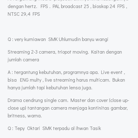
dengan hertz. FPS . PAL broadcast 25 , bioskop 24 FPS ,
NTSC 29,4 FPS
Q : very kurniawan SMK Uhlumudin banyu wangi
Streaming 2-3 camera, triopot moving. Kaitan dengan
jumlah camera
A : tergantung kebutuhan, programnya apa. Live event ,
bisa ENG multy , live streaming harus multicam. Bukan
hanya jumlah tapi kebutuhan lensa juga.
Drama cendrung single cam. Master dan cover (close up-
close up) tantangan camera menjaga kontinitas gambar,
britness, warna.
Q : Tepy Oktari SMK terpadu al ihwan Tasik