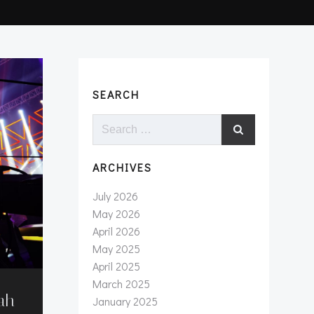
SEARCH
Search
for:
ARCHIVES
July 2026
May 2026
April 2026
May 2025
April 2025
March 2025
ah
January 2025