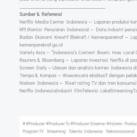
________________________________________
Sumber & Referensi
Netflix Media Center Indonesia — Laporan produksi kont
KPI (Komisi Penyiaran Indonesia) — Data industri penyia
Badan Ekonomi Kreatif (Bekraf) / Kemenparekraf — Lapo
kemenparekraf.go.id
Variety Asia — “Indonesia’s Content Boom: How Local Cr
Reuters & Bloomberg — Laporan investasi Netflix di pa
Screen Daily — Ulasan dan analisis konten Indonesia di 
Tempo & Kompas — Wawancara eksklusif dengan pelaku i
Nielsen Indonesia — Riset rating TV dan tren konsumsi
Netflix IndonesiaIndustri FilmTelevisi LokalStreamingT
#
#producer #producer Tv #producer Sinetron #asisten Produc
Program TV
Streaming
Talenta Indonesia
Televisinasional