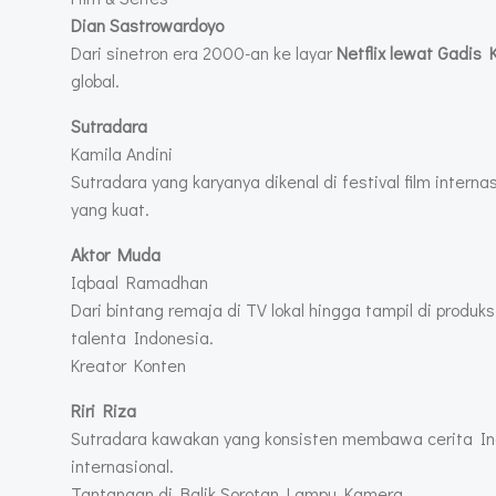
Dian Sastrowardoyo
Dari sinetron era 2000-an ke layar
Netflix lewat Gadis 
global.
Sutradara
Kamila Andini
Sutradara yang karyanya dikenal di festival film intern
yang kuat.
Aktor Muda
Iqbaal Ramadhan
Dari bintang remaja di TV lokal hingga tampil di produ
talenta Indonesia.
Kreator Konten
Riri Riza
Sutradara kawakan yang konsisten membawa cerita Indo
internasional.
Tantangan di Balik Sorotan Lampu Kamera