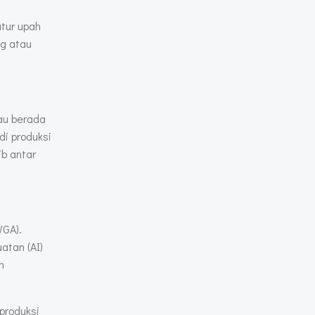
atur upah
ng atau
au berada
di produksi
ib antar
WGA).
atan (AI)
n
produksi