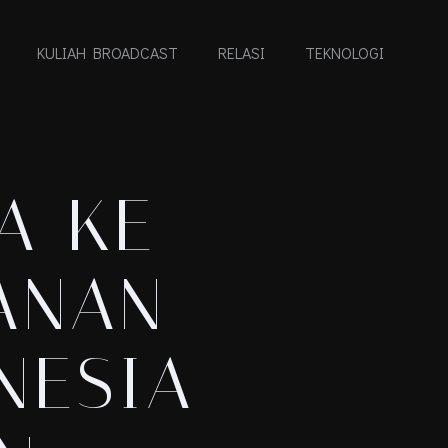
KULIAH BROADCAST
RELASI
TEKNOLOGI
A KE
LANAN
NESIA