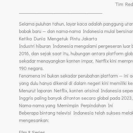
Tim Redaksi Telev
________________________________________
Selama puluhan tahun, layar kaca adalah panggung uta
babak baru — dan nama-nama Indonesia mulai bersinar
Ketika Dunia Mengetuk Pintu Jakarta
Industri hiburan Indonesia mengalami pergeseran luar 
2016, dan sejak saat itu, hubungan antara platform glob
sekadar menayangkan konten impor, Netflix kini mempro
190 negara.
Fenomena ini bukan sekadar perubahan platform — ini a
yang dulu hanya dikenal di dalam negeri kini memilik
Menurut laporan Netflix, konten orisinal Indonesia sepe
Inggris paling banyak ditonton secara global pada 2023
Nama-nama yang Memimpin Perpindahan Ini
Beberapa bintang televisi Indonesia telah sukses mela
mengesankan:
Film & Series