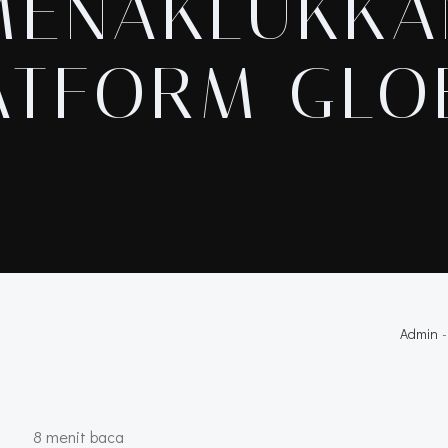
MENAKLUKKA
ATFORM GLO
Admin
-
 8 menit ba