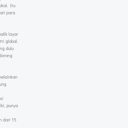
kal. Itu
ari para
lik layar
ri global.
ng dulu
ndorong
melainkan
gung
si
ki, punya
h dari 15