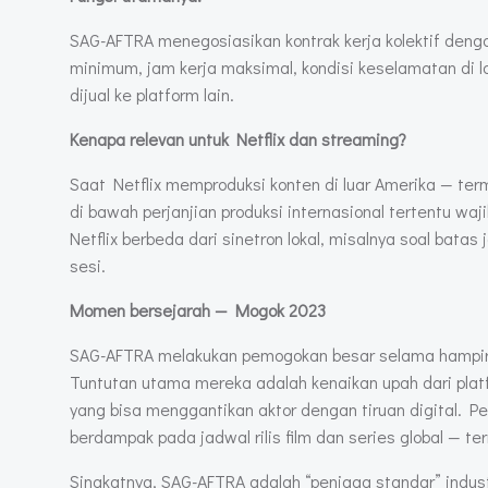
SAG-AFTRA menegosiasikan kontrak kerja kolektif denga
minimum, jam kerja maksimal, kondisi keselamatan di lo
dijual ke platform lain.
Kenapa relevan untuk Netflix dan streaming?
Saat Netflix memproduksi konten di luar Amerika — ter
di bawah perjanjian produksi internasional tertentu wa
Netflix berbeda dari sinetron lokal, misalnya soal batas
sesi.
Momen bersejarah — Mogok 2023
SAG-AFTRA melakukan pemogokan besar selama hampir 4
Tuntutan utama mereka adalah kenaikan upah dari plat
yang bisa menggantikan aktor dengan tiruan digital. P
berdampak pada jadwal rilis film dan series global — 
Singkatnya, SAG-AFTRA adalah “penjaga standar” indust