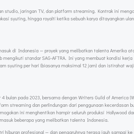
n studio, jaringan TV, dan platform streaming. Kontrak ini meng
kasi syuting, hingga royalti ketika sebuah karya ditayangkan ula
masuk di Indonesia — proyek yang melibatkan talenta Amerika at
jib mengikuti standar SAG-AFTRA. Ini yang membuat kondisi kerja 
 jam syuting per hari (biasanya maksimal 12 jam) dan istirahat waj
 bulan pada 2023, bersama dengan Writers Guild of America (
form streaming dan perlindungan dari penggunaan kecerdasan bu
emogokan ini menghentikan hampir seluruh produksi Hollywood da
termasuk beberapa yang melibatkan talenta Indonesia.
ri hiburan profesional — dan pengaruhnya terasa jauh sampai ke 