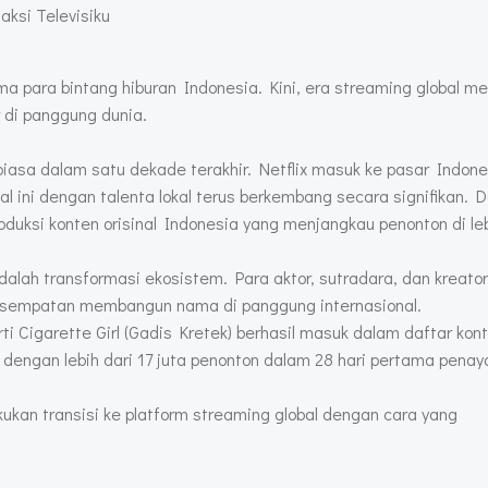
isiku
ma para bintang hiburan Indonesia. Kini, era streaming global 
 di panggung dunia.
biasa dalam satu dekade terakhir. Netflix masuk ke pasar Indon
al ini dengan talenta lokal terus berkembang secara signifikan. D
duksi konten orisinal Indonesia yang menjangkau penonton di leb
dalah transformasi ekosistem. Para aktor, sutradara, dan kreato
i kesempatan membangun nama di panggung internasional.
rti Cigarette Girl (Gadis Kretek) berhasil masuk dalam daftar kon
, dengan lebih dari 17 juta penonton dalam 28 hari pertama pena
kukan transisi ke platform streaming global dengan cara yang