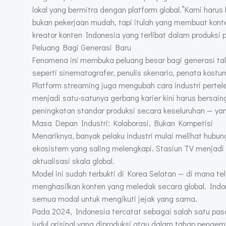
lokal yang bermitra dengan platform global.”Kami harus 
bukan pekerjaan mudah, tapi itulah yang membuat kont
kreator konten Indonesia yang terlibat dalam produksi p
Peluang Bagi Generasi Baru
Fenomena ini membuka peluang besar bagi generasi talen
seperti sinematografer, penulis skenario, penata kostum,
Platform streaming juga mengubah cara industri pertele
menjadi satu-satunya gerbang karier kini harus bersain
peningkatan standar produksi secara keseluruhan — y
Masa Depan Industri: Kolaborasi, Bukan Kompetisi
Menariknya, banyak pelaku industri mulai melihat hubu
ekosistem yang saling melengkapi. Stasiun TV menjadi
aktualisasi skala global.
Model ini sudah terbukti di Korea Selatan — di mana tel
menghasilkan konten yang meledak secara global. Indo
semua modal untuk mengikuti jejak yang sama.
Pada 2024, Indonesia tercatat sebagai salah satu pasar
judul orisinal yang diproduksi atau dalam tahap penge