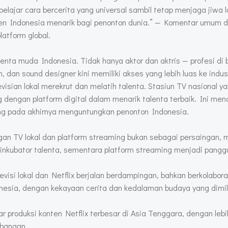
belajar cara bercerita yang universal sambil tetap menjaga jiwa lo
en Indonesia menarik bagi penonton dunia.” — Komentar umum d
latform global.
ta muda Indonesia. Tidak hanya aktor dan aktris — profesi di ba
 dan sound designer kini memiliki akses yang lebih luas ke indust
visian lokal merekrut dan melatih talenta. Stasiun TV nasional ya
g dengan platform digital dalam menarik talenta terbaik. Ini me
ang pada akhirnya menguntungkan penonton Indonesia.
ngan TV lokal dan platform streaming bukan sebagai persaingan, 
 inkubator talenta, sementara platform streaming menjadi pang
evisi lokal dan Netflix berjalan berdampingan, bahkan berkolabora
nesia, dengan kekayaan cerita dan kedalaman budaya yang dimili
 produksi konten Netflix terbesar di Asia Tenggara, dengan lebi
mbangan.