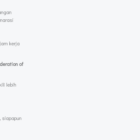
tangan
 narasi
jam kerja
deration of
li lebih
a, siapapun