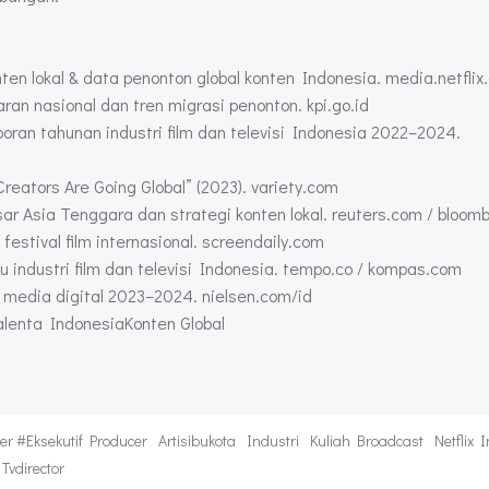
en lokal & data penonton global konten Indonesia. media.netflix
ran nasional dan tren migrasi penonton. kpi.go.id
ran tahunan industri film dan televisi Indonesia 2022–2024.
eators Are Going Global” (2023). variety.com
sar Asia Tenggara dan strategi konten lokal. reuters.com / bloo
festival film internasional. screendaily.com
ndustri film dan televisi Indonesia. tempo.co / kompas.com
 media digital 2023–2024. nielsen.com/id
alenta IndonesiaKonten Global
er #eksekutif Producer
Artisibukota
Industri
Kuliah Broadcast
Netflix 
Tvdirector