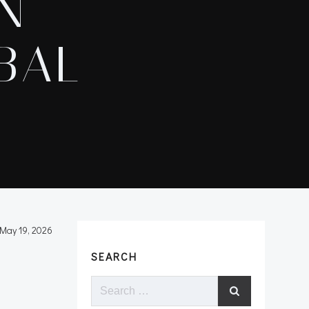
N
BAL
May 19, 2026
SEARCH
Search
ca
for: