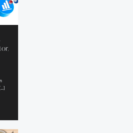
a
or,
en
[…]