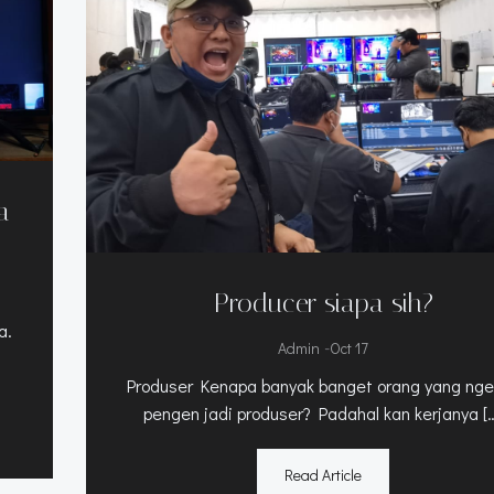
a
Producer siapa sih?
a.
-
Admin
Oct 17
Produser Kenapa banyak banget orang yang ng
pengen jadi produser? Padahal kan kerjanya [
Read Article