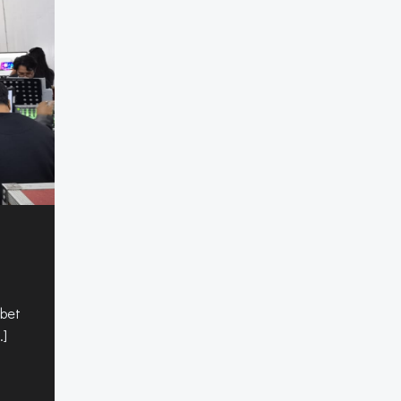
ebet
…]