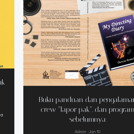
uk
Buku panduan dan pengalama
crew “lapor pak”, dan progra
ia
sebelumnya
-
Admin
Jan 10