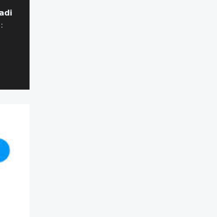
𝗱𝗶
 :