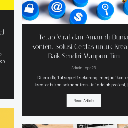
n
al
Tetap Viral dan Aman di Duni
Konten: Solusi Cerdas untuk Kreat
pi
Baik Sendiri Maupun Tim
tan
-
Admin
Apr 25
Di era digital seperti sekarang, menjadi kont
kreator bukan sekadar tren—ini adalah profesi, 
Read Article