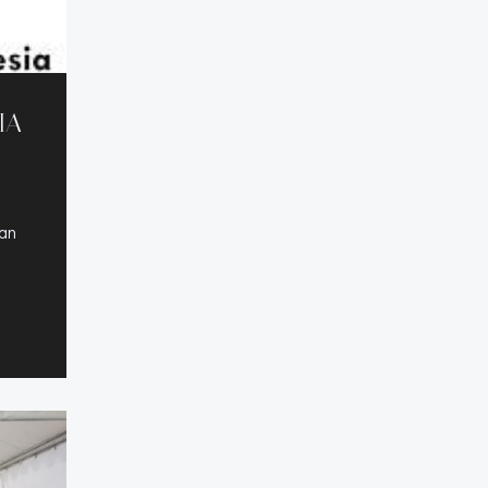
IA
ran