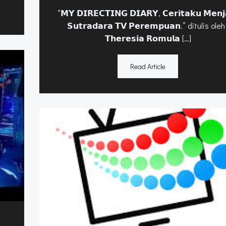
“𝗠𝗬 𝗗𝗜𝗥𝗘𝗖𝗧𝗜𝗡𝗚 𝗗𝗜𝗔𝗥𝗬, 𝗖𝗲𝗿𝗶𝘁𝗮𝗸𝘂 𝗠𝗲𝗻𝗷
𝗦𝘂𝘁𝗿𝗮𝗱𝗮𝗿𝗮 𝗧𝗩 𝗣𝗲𝗿𝗲𝗺𝗽𝘂𝗮𝗻.” ditulis oleh
𝗧𝗵𝗲𝗿𝗲𝘀𝗶𝗮 𝗥𝗼𝗺𝘂𝗹𝗮 […]
Read Article