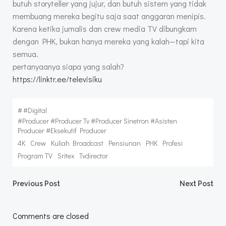
butuh storyteller yang jujur, dan butuh sistem yang tidak
membuang mereka begitu saja saat anggaran menipis.
Karena ketika jurnalis dan crew media TV dibungkam
dengan PHK, bukan hanya mereka yang kalah—tapi kita
semua.
pertanyaanya siapa yang salah?
https://linktr.ee/televisiku
#
#digital
#producer #producer Tv #producer Sinetron #asisten
Producer #eksekutif Producer
4K
Crew
Kuliah Broadcast
Pensiunan
PHK
Profesi
Program TV
Sritex
Tvdirector
Post
Post
Previous Post
Next Post
navigation
navigation
Comments are closed